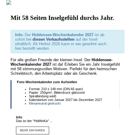
Mit 58 Seiten Inselgefühl durchs Jahr.
Info:
Der
Hiddensee-Wochenkalender 2027
ist ab
sofort bei
diesen Verkaufsstellen
auf der Insel
erhältlich. Ab Herbst 2026 kann er wie gewohnt auch
hier bestellt werden.
Für alle großen Freunde der kleinen Insel: Der
Hiddensee-
Wochenkalender 2027
ist da! Erleben Sie ein Jahr Inselgefühl
mit 58 stimmungsvollen Motiven. Perfekt für den heimischen
Schreibtisch, den Arbeitsplatz oder als Geschenk.
Foto-Wochenkalender zum Aufstellen
Format: 210 x 148 mm (DIN A5 quer)
Papier: 250g/m³, Bilderdruck glänzend
Spiralbindung weiß
Kalendarium von Januar 2027 bis Dezember 2027
Klimaneutral gedruckt
Info
Das ist der "HidWoKa" ...
MEHR ERFAHREN